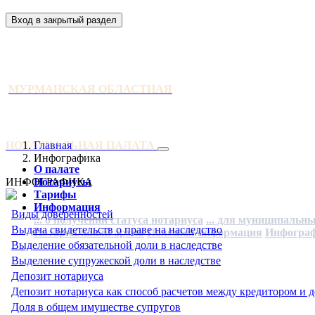
Вход в закрытый раздел
МУРМАНСКАЯ ОБЛАСТНАЯ
НОТАРИАЛЬНАЯ ПАЛАТА
Главная
Инфографика
О палате
ИНФОГРАФИКА
Нотариусы
Тарифы
Информация
Виды доверенностей
... о получении статуса нотариуса
... для муниципальн
Выдача свидетельств о праве на наследство
Нотариальный архив
Полезная информация
Инфогра
Выделение обязательной доли в наследстве
Выделение супружеской доли в наследстве
Депозит нотариуса
Депозит нотариуса как способ расчетов между кредитором и
Доля в общем имуществе супругов