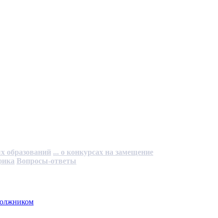
ых образований
... о конкурсах на замещение
фика
Вопросы-ответы
 должником