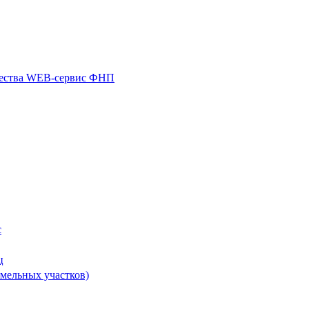
щества WEB-сервис ФНП
с
ц
мельных участков)