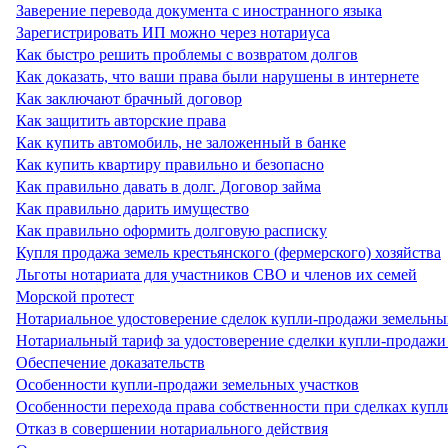
Заверение перевода документа с иностранного языка
Зарегистрировать ИП можно через нотариуса
Как быстро решить проблемы с возвратом долгов
Как доказать, что ваши права были нарушены в интернете
Как заключают брачный договор
Как защитить авторские права
Как купить автомобиль, не заложенный в банке
Как купить квартиру правильно и безопасно
Как правильно давать в долг. Договор займа
Как правильно дарить имущество
Как правильно оформить долговую расписку
Купля продажа земель крестьянского (фермерского) хозяйства
Льготы нотариата для участников СВО и членов их семей
Морской протест
Нотариальное удостоверение сделок купли-продажи земельны
Нотариальный тариф за удостоверение сделки купли-продаж
Обеспечение доказательств
Особенности купли-продажи земельных участков
Особенности перехода права собственности при сделках купл
Отказ в совершении нотариального действия