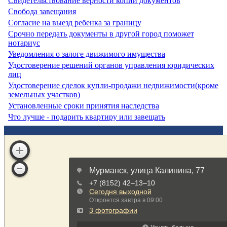
Свидетельствование верности копий документов
Свобода завещания
Согласие на выезд ребенка за границу
Срочно передать документы в другой город поможет
нотариус
Уведомления о залоге движимого имущества
Удостоверение решений органов управления юридических
лиц
Удостоверение сделок купли-продажи недвижимости(кроме
земельных участков)
Установленные сроки принятия наследства
Что лучше - подарить квартиру или завещать