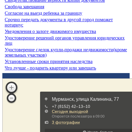
Свидетельствование верности копий документов
Свобода завещания
Согласие на выезд ребенка за границу
Срочно передать документы в другой город поможет
нотариус
Уведомления о залоге движимого имущества
Удостоверение решений органов управления юридических
лиц
Удостоверение сделок купли-продажи недвижимости(кроме
земельных участков)
Установленные сроки принятия наследства
Что лучше - подарить квартиру или завещать