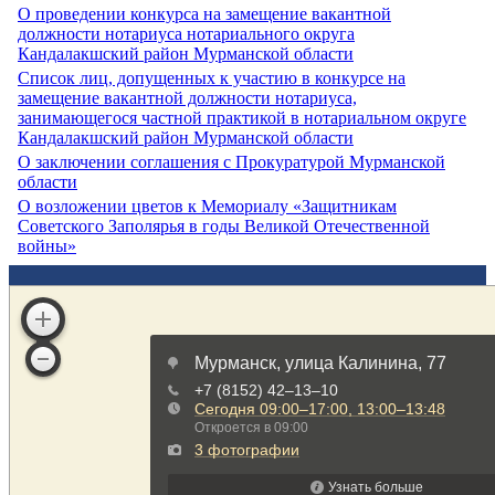
О проведении конкурса на замещение вакантной
должности нотариуса нотариального округа
Кандалакшский район Мурманской области
Список лиц, допущенных к участию в конкурсе на
замещение вакантной должности нотариуса,
занимающегося частной практикой в нотариальном округе
Кандалакшский район Мурманской области
О заключении соглашения с Прокуратурой Мурманской
области
О возложении цветов к Мемориалу «Защитникам
Советского Заполярья в годы Великой Отечественной
войны»