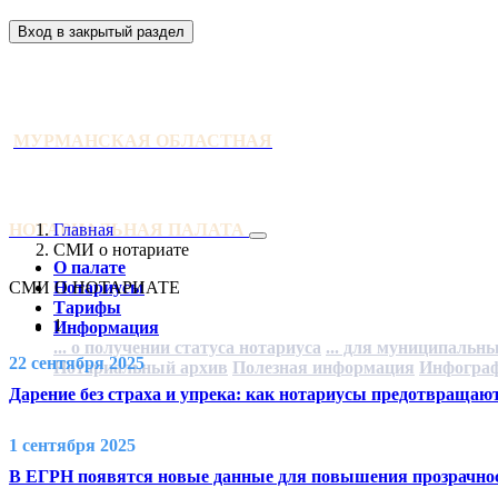
Вход в закрытый раздел
МУРМАНСКАЯ ОБЛАСТНАЯ
НОТАРИАЛЬНАЯ ПАЛАТА
Главная
СМИ о нотариате
О палате
СМИ О НОТАРИАТЕ
Нотариусы
Тарифы
1
Информация
... о получении статуса нотариуса
... для муниципальн
22 сентября 2025
Нотариальный архив
Полезная информация
Инфогра
Дарение без страха и упрека: как нотариусы предотвраща
1 сентября 2025
В ЕГРН появятся новые данные для повышения прозрачнос