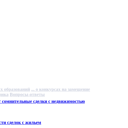
ых образований
... о конкурсах на замещение
фика
Вопросы-ответы
ют сомнительные сделки с недвижимостью
ти сделок с жильем